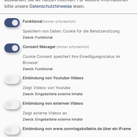
bitte unsere
Datenschutzhinweise
lesen.
Funktional
(immer erforderlich)
Di, 11.8. 19-20:30 Uhr
Speichern von Daten: Cookie für die Benutzersitzung
Freundeskreis für Suchtkrankenhilfe
Zweck
:
Funktional
Günther Ziegler
Fürth
Gemeindehaus St. Paul - Gruppenraum
Consent Manager
(immer erforderlich)
Cookie Consent speichert Ihre Einwilligungsstatus im
Browser
Zweck
:
Funktional
Einbindung von Youtube-Videos
Mi, 12.8. 19-21:30 Uhr
Zeigt Videos von Youtube
Posaunenchorprobe
Zweck
:
Eingebettete externe Inhalte
Peter Plonka
Fürth
Gemeindehaus St. Paul - Gemeinderaum
Einbindung von externen Videos
Zeigt externe Videos an.
Zweck
:
Eingebettete externe Inhalte
Einbindung von www.sonntagskollekte.de über ein iFrame
Do, 13.8. 19-21 Uhr