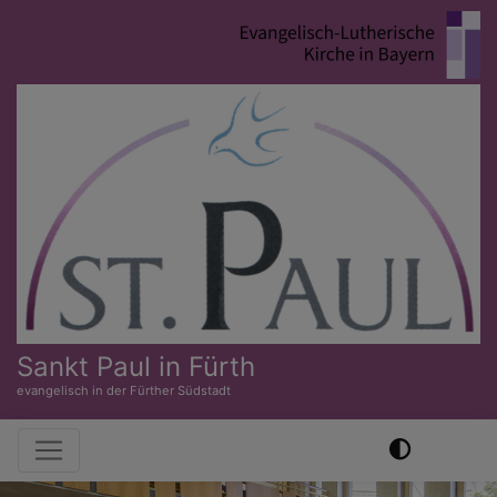
Direkt
zum
Inhalt
Sankt Paul in Fürth
evangelisch in der Fürther Südstadt
Hauptnavigation