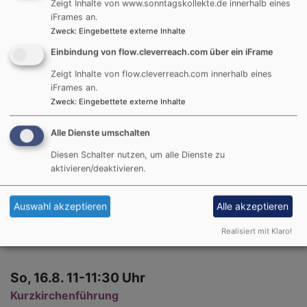
Zeigt Inhalte von www.sonntagskollekte.de innerhalb eines
Freundeskreis für Suchtkrankenhilfe
iFrames an.
Zweck
:
Eingebettete externe Inhalte
Gruppenleitertreffen
Günther Ziegler
Einbindung von flow.cleverreach.com über ein iFrame
Fürth
Gemeindehaus St. Paul - Gruppenraum
Zeigt Inhalte von flow.cleverreach.com innerhalb eines
iFrames an.
Zweck
:
Eingebettete externe Inhalte
Alle Dienste umschalten
Sa, 15.8. 18-23:30 Uhr
Diesen Schalter nutzen, um alle Dienste zu
Spieletreff
aktivieren/deaktivieren.
Wir warten auf "Würfel frei"
Holger Peter
Fürth
Gemeindehaus St. Paul - Gemeinderaum
Auswahl akzeptieren
Alle akzeptieren
Realisiert mit Klaro!
So, 16.8. 11-11:30 Uhr
Kurzkirchenführung