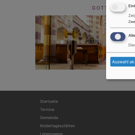
Ein
GOTTESDIENS
Zei
Zwe
All
Die
Auswahl ak
Hauptnavigation
Startseite
Termine
Gemeinde
Kindertagesstätten
Lebenswege