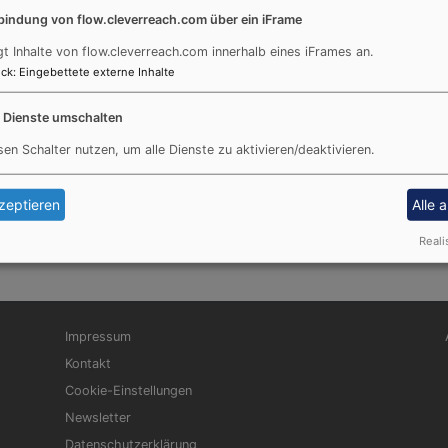
bindung von flow.cleverreach.com über ein iFrame
TE
VE
gt Inhalte von flow.cleverreach.com innerhalb eines iFrames an.
ck
:
Eingebettete externe Inhalte
e Dienste umschalten
sen Schalter nutzen, um alle Dienste zu aktivieren/deaktivieren.
zeptieren
Alle 
Reali
Fußbereichsmenü
Be
Impressum
Kontakt
Cookie-Einstellungen
Newsletter
Datenschutzerklärung