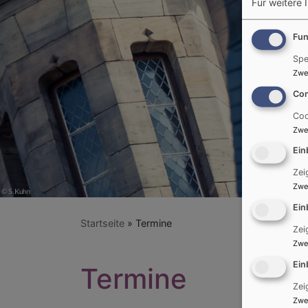
Für weitere 
Fun
Spe
Zwe
Con
Coo
Zwe
Ein
Zei
Zwe
Ein
Startseite
Termine
Zei
Zwe
Ein
Termine
Zei
Zwe