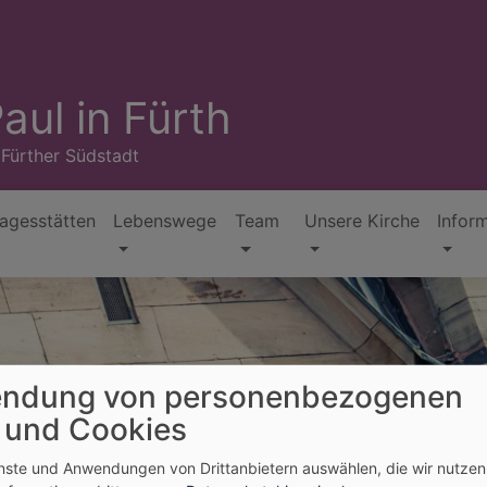
aul in Fürth
 Fürther Südstadt
agesstätten
Lebenswege
Team
Unsere Kirche
Infor
ndung von personenbezogenen
 und Cookies
enste und Anwendungen von Drittanbietern auswählen, die wir nutze