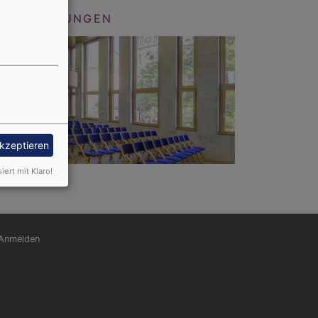
RANSTALTUNGEN
akzeptieren
siert mit Klaro!
nutzermenü
Anmelden