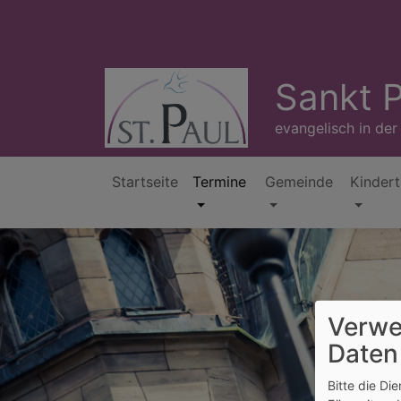
Direkt
zum
Inhalt
Sankt P
evangelisch in der
Startseite
Termine
Gemeinde
Kindert
Hauptnavigation
Verwe
Daten
Bitte die Di