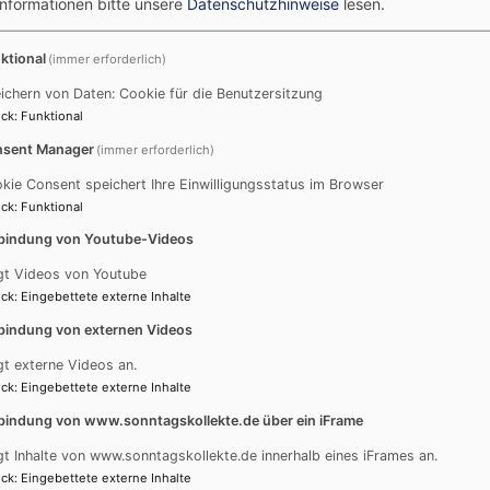
Informationen bitte unsere
Datenschutzhinweise
lesen.
ktional
(immer erforderlich)
ichern von Daten: Cookie für die Benutzersitzung
ck
:
Funktional
sent Manager
(immer erforderlich)
kie Consent speichert Ihre Einwilligungsstatus im Browser
ck
:
Funktional
bindung von Youtube-Videos
gt Videos von Youtube
ck
:
Eingebettete externe Inhalte
bindung von externen Videos
gt externe Videos an.
ck
:
Eingebettete externe Inhalte
bindung von www.sonntagskollekte.de über ein iFrame
gt Inhalte von www.sonntagskollekte.de innerhalb eines iFrames an.
ck
:
Eingebettete externe Inhalte