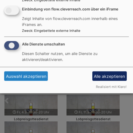
Zweck
:
Eingebettete externe Inhalte
sicher durch den Gottesdienst und nach der
Einbindung von flow.cleverreach.com über ein iFrame
Verkündigung besteht immer auch die Möglichkeit zum
persönlichen Gebet und zur Einzelsegnung.
Zeigt Inhalte von flow.cleverreach.com innerhalb eines
Ein Wochenabschluss mit einem besonderen und
iFrames an.
intensiven Charakter.
Zweck
:
Eingebettete externe Inhalte
Alle Dienste umschalten
jeden Freitag, 18.30 bis 20 Uhr
Gemeindehaus, Großer Saal
Diesen Schalter nutzen, um alle Dienste zu
aktivieren/deaktivieren.
Die nächsten Termine
Auswahl akzeptieren
Alle akzeptieren
Realisiert mit Klaro!
Zurück
Weit
Fr, 4.9. 18:30-20 Uhr
Fr, 11.9. 18:30-20 Uhr
Lobpreisgottesdienst
Lobpreisgottesdienst