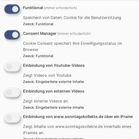
Funktional
(immer erforderlich)
Speichern von Daten: Cookie für die Benutzersitzung
Zweck
:
Funktional
Consent Manager
(immer erforderlich)
Cookie Consent speichert Ihre Einwilligungsstatus im
Browser
Zweck
:
Funktional
Einbindung von Youtube-Videos
Wochenabschluss mit Lobpreiszeit, Gebet und
Zeigt Videos von Youtube
Segnung
Zweck
:
Eingebettete externe Inhalte
„Und du bist nah, in mir wächst neue Freude,
Einbindung von externen Videos
Dankbarkeit und Hoffnung und neue Zuversicht …“, so
Zeigt externe Videos an.
klingt es am Freitagabend aus dem Gemeindehaus. Es
Zweck
:
Eingebettete externe Inhalte
ist Lobpreiszeit am Ende einer anstrengenden
Einbindung von www.sonntagskollekte.de über ein iFrame
Arbeitswoche.
Das tut nicht nur gut, sondern richtet auf und richtet
Zeigt Inhalte von www.sonntagskollekte.de innerhalb eines
iFrames an.
neu aus. Die unterschiedlichen Lobpreisteams führen