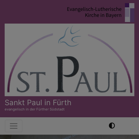
Direkt
zum
Inhalt
Sankt Paul in Fürth
evangelisch in der Fürther Südstadt
Hauptnavigation